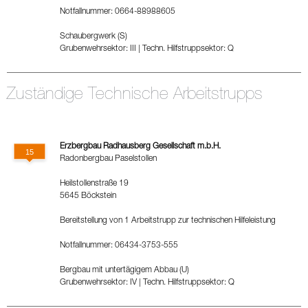
Notfallnummer: 0664-88988605
Schaubergwerk (S)
Grubenwehrsektor: III
|
Techn. Hilfstruppsektor: Q
Zuständige Technische Arbeitstrupps
Erzbergbau Radhausberg Gesellschaft m.b.H.
Radonbergbau Paselstollen
Heilstollenstraße 19
5645 Böckstein
Bereitstellung von 1 Arbeitstrupp zur technischen Hilfeleistung
Notfallnummer: 06434-3753-555
Bergbau mit untertägigem Abbau (U)
Grubenwehrsektor: IV
|
Techn. Hilfstruppsektor: Q