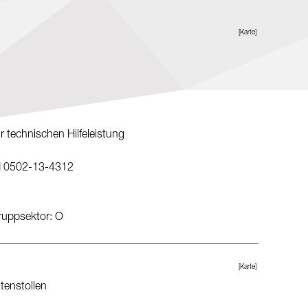
[Karte]
r technischen Hilfeleistung
d 0502-13-4312
truppsektor: O
[Karte]
ttenstollen