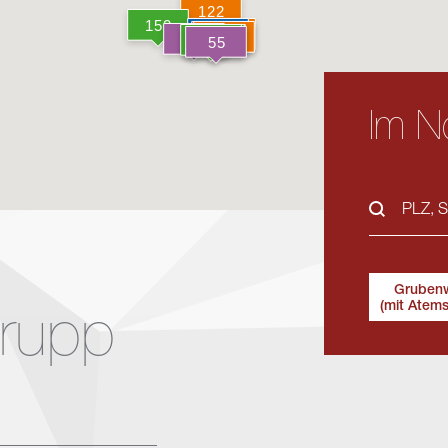
Im No
Gruben
(mit Atem
trupp