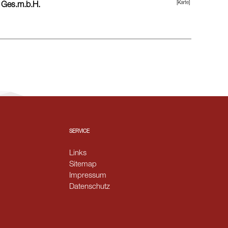
[Karte]
h Ges.m.b.H.
SERVICE
Links
Sitemap
Impressum
Datenschutz