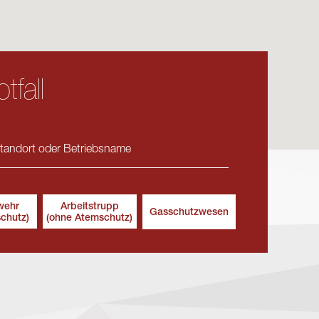
tfall
wehr
Arbeitstrupp
Gasschutzwesen
schutz)
(ohne Atemschutz)