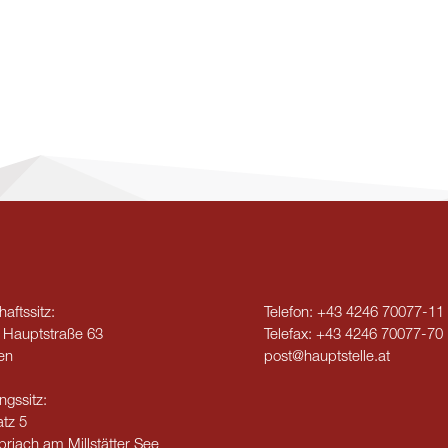
aftssitz:
Telefon:
+43 4246 70077-11
 Hauptstraße 63
Telefax:
+43 4246 70077-70
en
post@hauptstelle.at
ngssitz:
tz 5
riach am Millstätter See