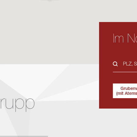
Im No
Gruben
(mit Atem
trupp