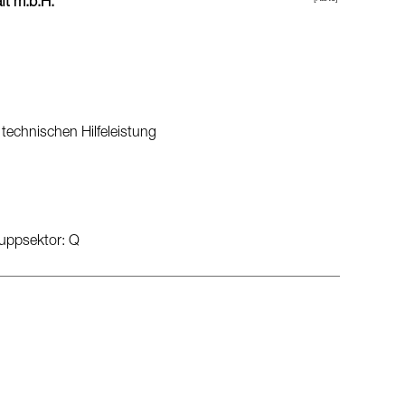
ft m.b.H.
 technischen Hilfeleistung
ruppsektor: Q