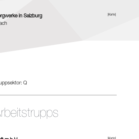
[Karte]
rgwerke in Salzburg
bach
ruppsektor: Q
rbeitstrupps
[Karte]