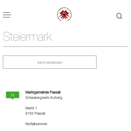
Steiermark
Karte einblenden
Marktgemeinde Passail
Schaubergwerk Arzberg
Markt 1
8162 Passail
Notfallnummer: