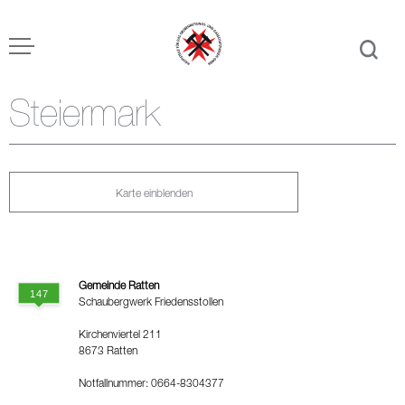
Steiermark
Karte einblenden
Gemeinde Ratten
Schaubergwerk Friedensstollen
Kirchenviertel 211
8673 Ratten
Notfallnummer: 0664-8304377