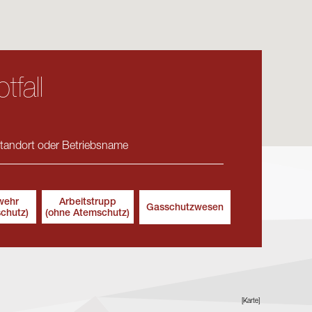
tfall
wehr
Arbeitstrupp
Gasschutzwesen
schutz)
(ohne Atemschutz)
[Karte]