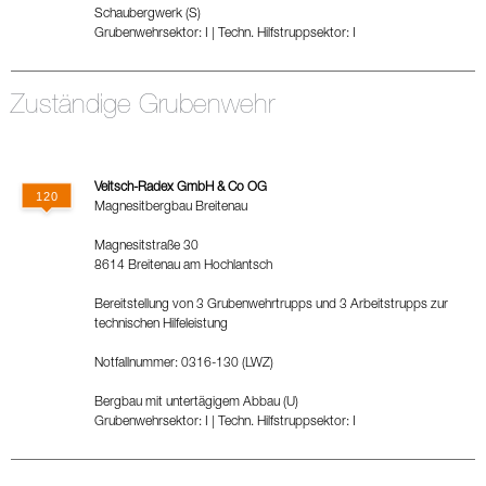
Schaubergwerk (S)
Grubenwehrsektor: I
|
Techn. Hilfstruppsektor: I
Zuständige Grubenwehr
Veitsch-Radex GmbH & Co OG
Magnesitbergbau Breitenau
Magnesitstraße 30
8614 Breitenau am Hochlantsch
Bereitstellung von 3 Grubenwehrtrupps und 3 Arbeitstrupps zur
technischen Hilfeleistung
Notfallnummer: 0316-130 (LWZ)
Bergbau mit untertägigem Abbau (U)
Grubenwehrsektor: I
|
Techn. Hilfstruppsektor: I