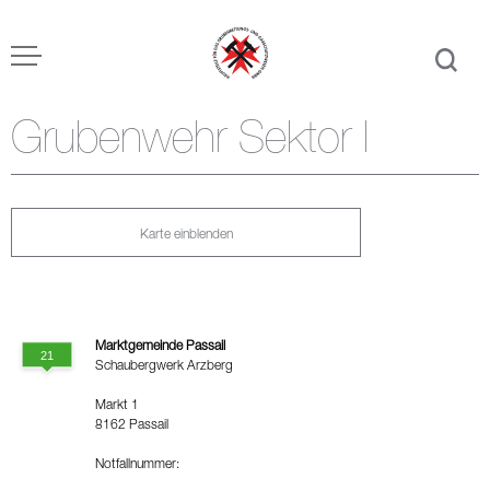
Grubenwehr Sektor I
Karte einblenden
Marktgemeinde Passail
Schaubergwerk Arzberg
Markt 1
8162 Passail
Notfallnummer: