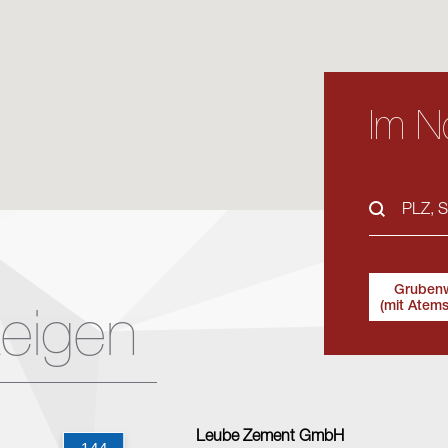
Im No
Gruben
(mit Atem
eigen
Leube Zement GmbH