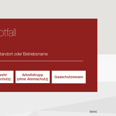
tfall
wehr
Arbeitstrupp
Gasschutzwesen
schutz)
(ohne Atemschutz)
[Karte]