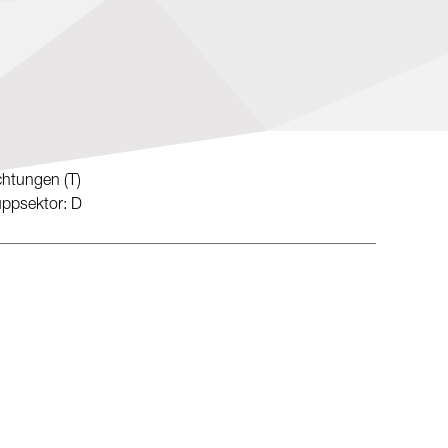
chtungen (T)
uppsektor: D