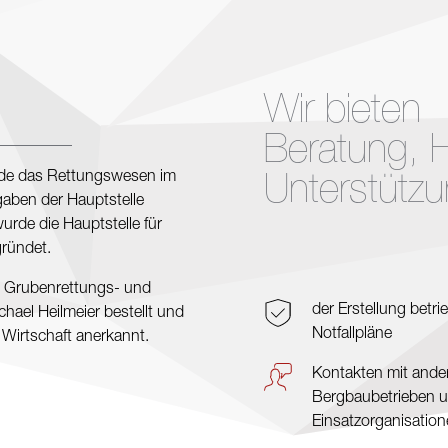
Wir bieten
Beratung, Hi
rde das Rettungswesen im
Unterstützu
gaben der Hauptstelle
rde die Hauptstelle für
ründet.
as Grubenrettungs- und
der Erstellung betrie
ael Heilmeier bestellt und
Notfallpläne
Wirtschaft anerkannt.
Kontakten mit ande
Bergbaubetrieben 
Einsatzorganisatio